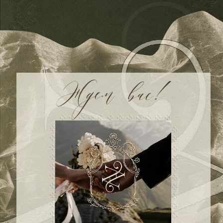
02
11
40
05
дня
часов
минут
секунд