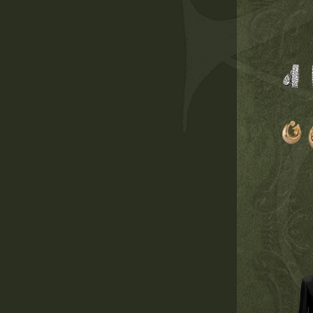
02
12
24
дня
часов
минуты