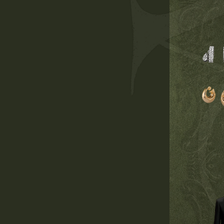
00
00
00
дней
часов
минут