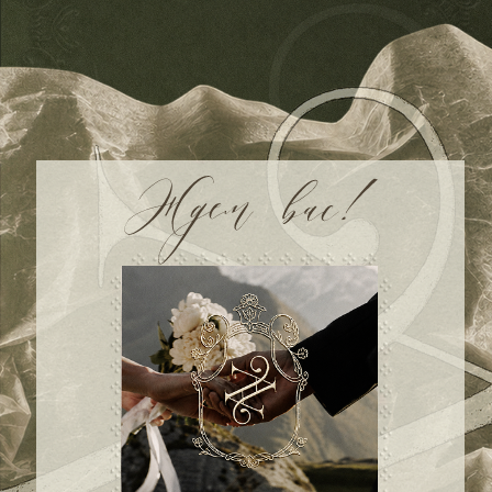
00
00
00
00
дней
часов
минут
секунд