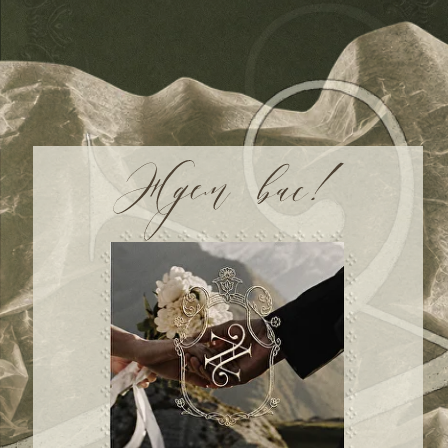
00
00
00
00
дней
часов
минут
секунд