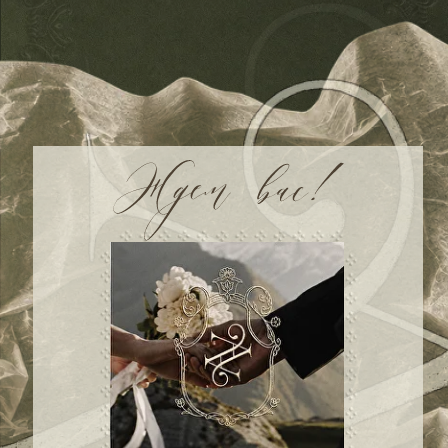
00
00
00
00
дней
часов
минут
секунд