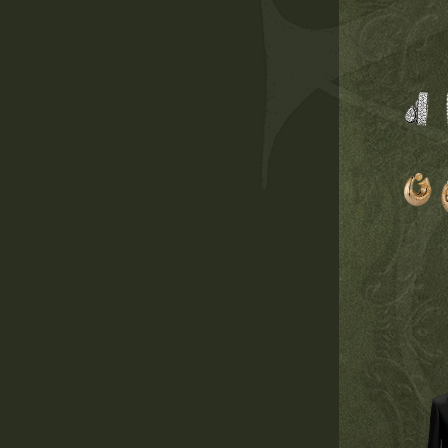
00
03
26
дней
часа
минут