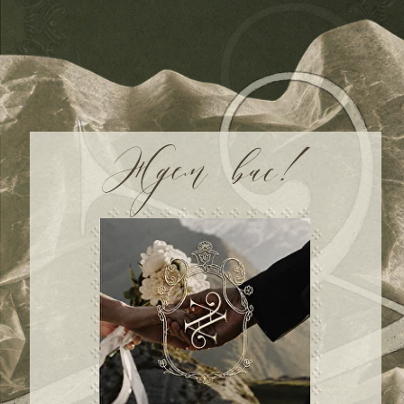
00
00
00
00
дней
часов
минут
секунд