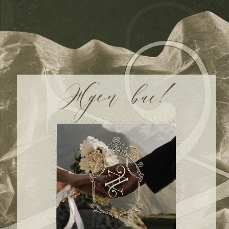
00
00
00
00
дней
часов
минут
секунд