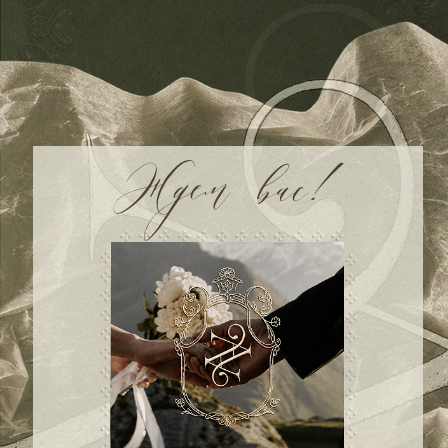
00
00
00
00
дней
часов
минут
секунд