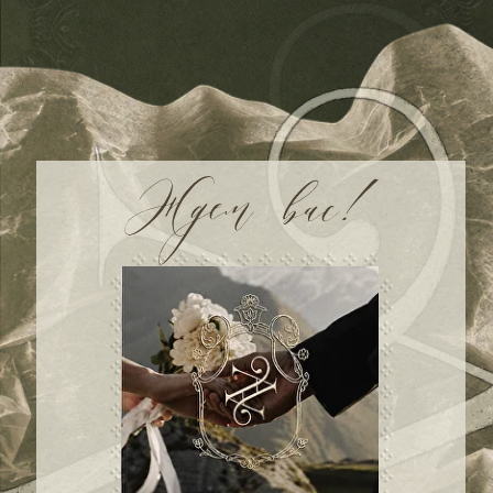
00
00
00
00
дней
часов
минут
секунд