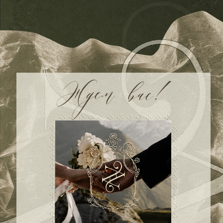
00
00
00
00
дней
часов
минут
секунд