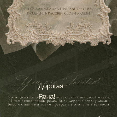
Дорогая
Рена!